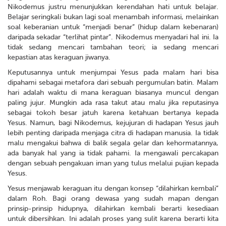
Nikodemus justru menunjukkan kerendahan hati untuk belajar.
Belajar seringkali bukan lagi soal menambah informasi, melainkan
soal keberanian untuk “menjadi benar” (hidup dalam kebenaran)
daripada sekadar “terlihat pintar”. Nikodemus menyadari hal ini. Ia
tidak sedang mencari tambahan teori; ia sedang mencari
kepastian atas keraguan jiwanya.
Keputusannya untuk menjumpai Yesus pada malam hari bisa
dipahami sebagai metafora dari sebuah pergumulan batin. Malam
hari adalah waktu di mana keraguan biasanya muncul dengan
paling jujur. Mungkin ada rasa takut atau malu jika reputasinya
sebagai tokoh besar jatuh karena ketahuan bertanya kepada
Yesus. Namun, bagi Nikodemus, kejujuran di hadapan Yesus jauh
lebih penting daripada menjaga citra di hadapan manusia. Ia tidak
malu mengakui bahwa di balik segala gelar dan kehormatannya,
ada banyak hal yang ia tidak pahami. Ia mengawali percakapan
dengan sebuah pengakuan iman yang tulus melalui pujian kepada
Yesus.
Yesus menjawab keraguan itu dengan konsep “dilahirkan kembali”
dalam Roh. Bagi orang dewasa yang sudah mapan dengan
prinsip-prinsip hidupnya, dilahirkan kembali berarti kesediaan
untuk dibersihkan. Ini adalah proses yang sulit karena berarti kita