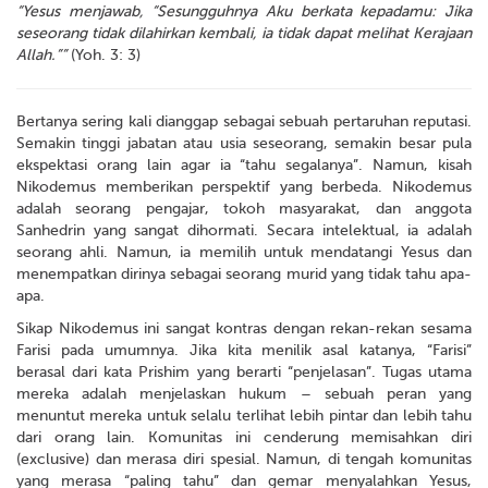
“Yesus menjawab, “Sesungguhnya Aku berkata kepadamu: Jika
seseorang tidak dilahirkan kembali, ia tidak dapat melihat Kerajaan
Allah.””
(Yoh. 3: 3)
Bertanya sering kali dianggap sebagai sebuah pertaruhan reputasi.
Semakin tinggi jabatan atau usia seseorang, semakin besar pula
ekspektasi orang lain agar ia “tahu segalanya”. Namun, kisah
Nikodemus memberikan perspektif yang berbeda. Nikodemus
adalah seorang pengajar, tokoh masyarakat, dan anggota
Sanhedrin yang sangat dihormati. Secara intelektual, ia adalah
seorang ahli. Namun, ia memilih untuk mendatangi Yesus dan
menempatkan dirinya sebagai seorang murid yang tidak tahu apa-
apa.
Sikap Nikodemus ini sangat kontras dengan rekan-rekan sesama
Farisi pada umumnya. Jika kita menilik asal katanya, “Farisi”
berasal dari kata Prishim yang berarti “penjelasan”. Tugas utama
mereka adalah menjelaskan hukum – sebuah peran yang
menuntut mereka untuk selalu terlihat lebih pintar dan lebih tahu
dari orang lain. Komunitas ini cenderung memisahkan diri
(exclusive) dan merasa diri spesial. Namun, di tengah komunitas
yang merasa “paling tahu” dan gemar menyalahkan Yesus,