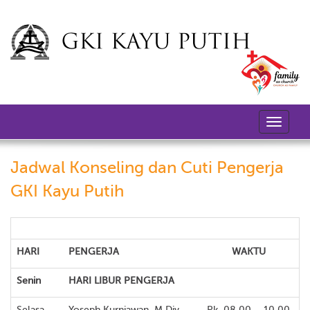
Toggle
navigati
Jadwal Konseling dan Cuti Pengerja
GKI Kayu Putih
HARI
PENGERJA
WAKTU
Senin
HARI LIBUR PENGERJA
Selasa
Yoseph Kurniawan, M.Div.
Pk. 08.00 – 10.00